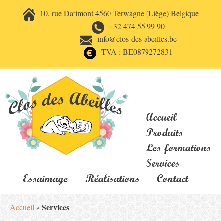
10, rue Darimont 4560 Terwagne (Liège) Belgique
+32 474 55 99 90
info@clos-des-abeilles.be
TVA : BE0879272831
Accueil
Produits
Les formations
Services
Essaimage
Réalisations
Contact
Services
Accueil
»