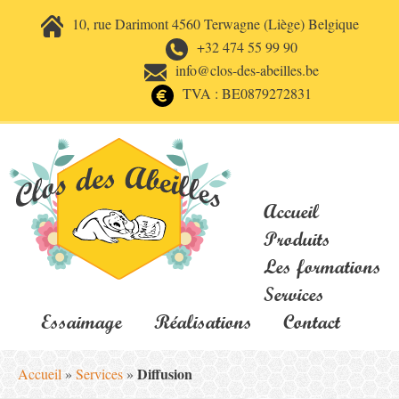
10, rue Darimont 4560 Terwagne (Liège) Belgique
+32 474 55 99 90
info@clos-des-abeilles.be
TVA : BE0879272831
Accueil
Produits
Les formations
Services
Essaimage
Réalisations
Contact
Diffusion
Accueil
»
Services
»