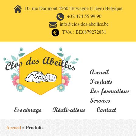
10, rue Darimont 4560 Terwagne (Liège) Belgique
+32 474 55 99 90
info@clos-des-abeilles.be
TVA : BE0879272831
Accueil
Produits
Les formations
Services
Essaimage
Réalisations
Contact
Produits
Accueil
»