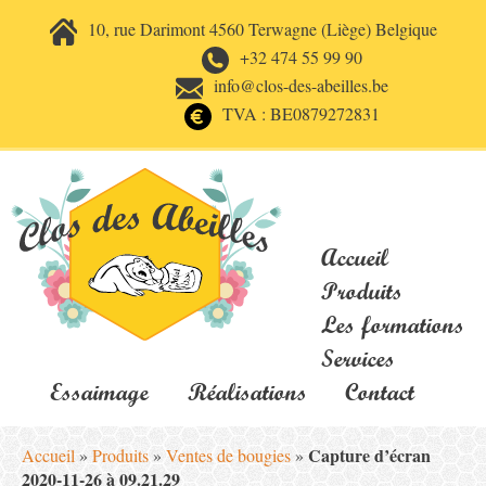
10, rue Darimont 4560 Terwagne (Liège) Belgique
+32 474 55 99 90
info@clos-des-abeilles.be
TVA : BE0879272831
Accueil
Produits
Les formations
Services
Essaimage
Réalisations
Contact
Capture d’écran
Accueil
»
Produits
»
Ventes de bougies
»
2020-11-26 à 09.21.29