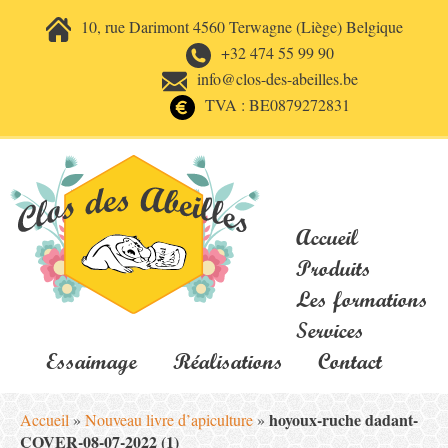
10, rue Darimont 4560 Terwagne (Liège) Belgique
+32 474 55 99 90
info@clos-des-abeilles.be
TVA : BE0879272831
Accueil
Produits
Les formations
Services
Essaimage
Réalisations
Contact
hoyoux-ruche dadant-
Accueil
»
Nouveau livre d’apiculture
»
COVER-08-07-2022 (1)