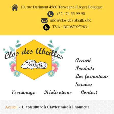
10, rue Darimont 4560 Terwagne (Liège) Belgique
+32 474 55 99 90
info@clos-des-abeilles.be
TVA : BE0879272831
Accueil
Produits
Les formations
Services
Essaimage
Réalisations
Contact
L’apiculture à Clavier mise à l’honneur
Accueil
»